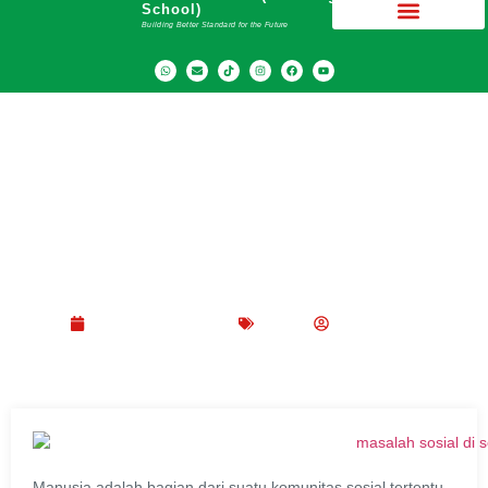
School)
Building Better Standard for the Future
Berbagai Masalah Sosial di Sekolah dan Cara
Mengatasinya
September 24, 2022
Blog
Peppy Rizma
Manusia adalah bagian dari suatu komunitas sosial tertentu