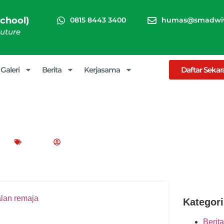
chool)
0815 8443 3400
humas@smadwiw
Future
Galeri
Berita
Kerjasama
Daftar Seka
nakalan Remaja di Era Digital
23
Blog
SMA Dwiwarna (Boarding School)
Kategori
Berita