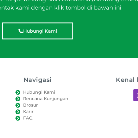
tak kami dengan klik tombol di bawah ini.
Hubungi Kami
Navigasi
Kenal 
Hubungi Kami
Rencana Kunjungan
Brosur
Karir
FAQ