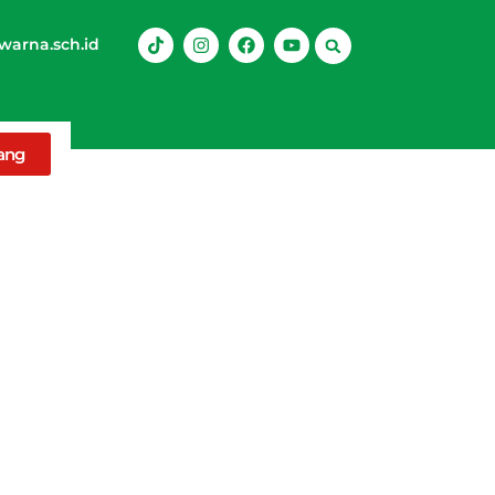
arna.sch.id
rang
isasi