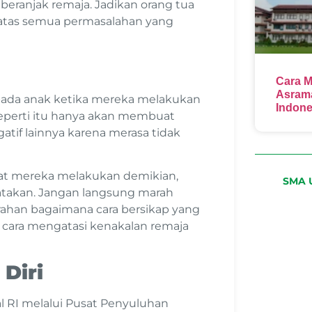
beranjak remaja. Jadikan orang tua
atas semua permasalahan yang
Cara M
Asrama
pada anak ketika mereka melakukan
Indone
seperti itu hanya akan membuat
tif lainnya karena merasa tidak
uat mereka melakukan demikian,
SMA U
atakan. Jangan langsung marah
rahan bagaimana cara bersikap yang
 cara mengatasi kenakalan remaja
Diri
l RI melalui Pusat Penyuluhan