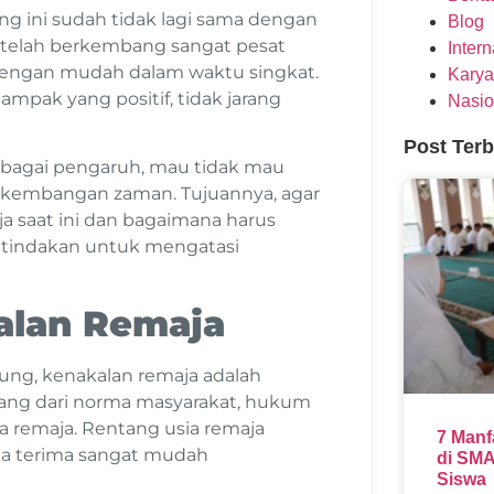
ng ini sudah tidak lagi sama dengan
Blog
i telah berkembang sangat pesat
Inter
engan mudah dalam waktu singkat.
Karya
ampak yang positif, tidak jarang
Nasio
Post Ter
rbagai pengaruh, mau tidak mau
rkembangan zaman. Tujuannya, agar
 saat ini dan bagaimana harus
 tindakan untuk mengatasi
alan Remaja
dung, kenakalan remaja adalah
pang dari norma masyarakat, hukum
a remaja. Rentang usia remaja
7 Manf
eka terima sangat mudah
di SMA
Siswa