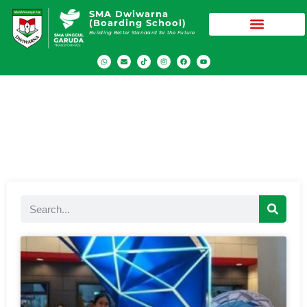
SMA Dwiwarna
(Boarding School)
Building Better Standard for the Future
Blog SMA Dwiwarna (Boarding
School)