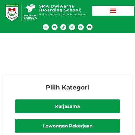
SMA Dwiwarna
(Boarding School)
Building Better Standard for the Future
Hubungi Kami untuk Informasi
Selengkapnya (Contact Us)
Pilih Kategori
Kerjasama
Lowongan Pekerjaan