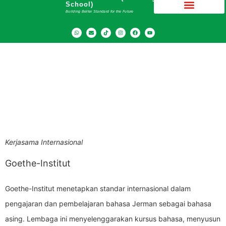
School)
Building Better Standard for the Future
Kerjasama Internasional
SMA Dwiwarna (Boarding School)
di
Jerman
Kerjasama Internasional
Goethe-Institut
Goethe-Institut menetapkan standar internasional dalam
pengajaran dan pembelajaran bahasa Jerman sebagai bahasa
asing. Lembaga ini menyelenggarakan kursus bahasa, menyusun