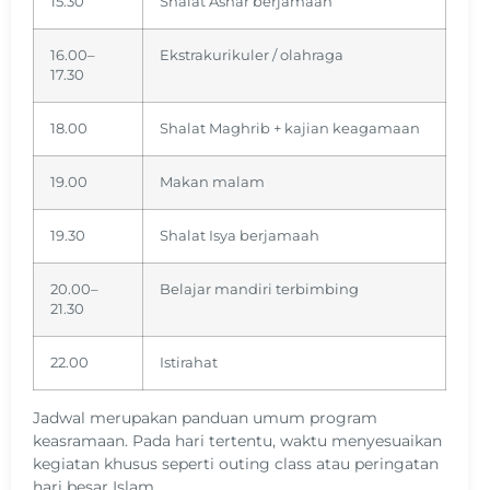
15.30
Shalat Ashar berjamaah
16.00–
Ekstrakurikuler / olahraga
17.30
18.00
Shalat Maghrib + kajian keagamaan
19.00
Makan malam
19.30
Shalat Isya berjamaah
20.00–
Belajar mandiri terbimbing
21.30
22.00
Istirahat
Jadwal merupakan panduan umum program
keasramaan. Pada hari tertentu, waktu menyesuaikan
kegiatan khusus seperti outing class atau peringatan
hari besar Islam.