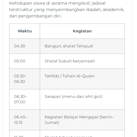
Kehidupan siswa di asrama mengikuti jadwal
terstruktur yang menyeimbangkan ibadah, akademik,
dan pengembangan diri.
Waktu
Kegiatan
04.30
Bangun, shalat Tahajud
05.00
Shalat Subuh berjamaah
05.30–
Tahfidz / Tahsin Al-Quran
06.30
06.30–
Sarapan (menu dari ahli gizi)
07.00
06.45–
Kegiatan Belajar Mengajar (Senin–
15.15
Jumat)