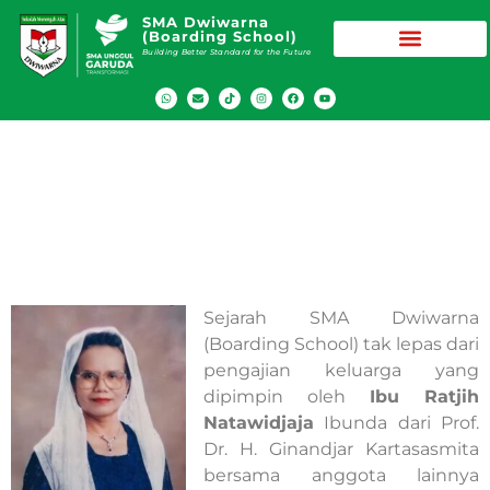
SMA Dwiwarna
(Boarding School)
Building Better Standard for the Future
Sejarah SMA Dwiwarna
Sejarah SMA Dwiwarna
(Boarding School) tak lepas dari
pengajian keluarga yang
dipimpin oleh
Ibu Ratjih
Natawidjaja
Ibunda dari Prof.
Dr. H. Ginandjar Kartasasmita
bersama anggota lainnya