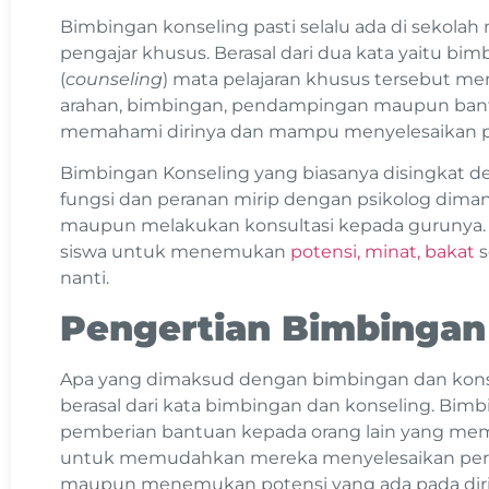
Bimbingan konseling pasti selalu ada di sekol
pengajar khusus. Berasal dari dua kata yaitu bim
(
counseling
) mata pelajaran khusus tersebut 
arahan, bimbingan, pendampingan maupun bant
memahami dirinya dan mampu menyelesaikan pe
Bimbingan Konseling yang biasanya disingkat de
fungsi dan peranan mirip dengan psikolog diman
maupun melakukan konsultasi kepada gurunya
siswa untuk menemukan
potensi, minat, bakat
s
nanti.
Pengertian Bimbingan
Apa yang dimaksud dengan bimbingan dan konse
berasal dari kata bimbingan dan konseling. Bim
pemberian bantuan kepada orang lain yang m
untuk memudahkan mereka menyelesaikan pers
maupun menemukan potensi yang ada pada diri