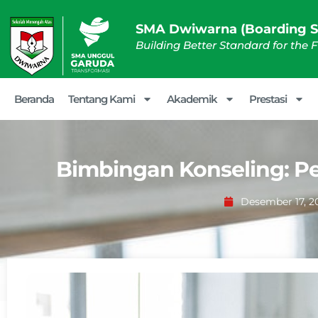
SMA Dwiwarna (Boarding S
Building Better Standard for the 
Beranda
Tentang Kami
Akademik
Prestasi
Bimbingan Konseling: Pe
Desember 17, 2