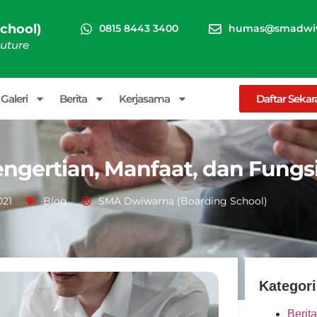
chool)
0815 8443 3400
humas@smadwiw
Future
Galeri
Berita
Kerjasama
Daftar Seka
ngertian, Manfaat, dan Fungsi
021
Blog
SMA Dwiwarna (Boarding School)
Kategori
Berita