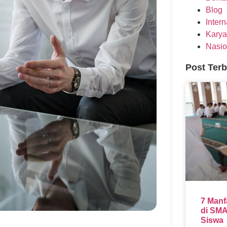
Blog
Inter
Karya
Nasio
Post Ter
7 Manf
di SMA
Siswa