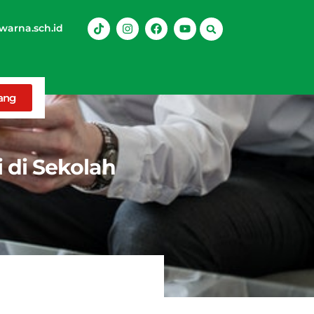
arna.sch.id
rang
 di Sekolah