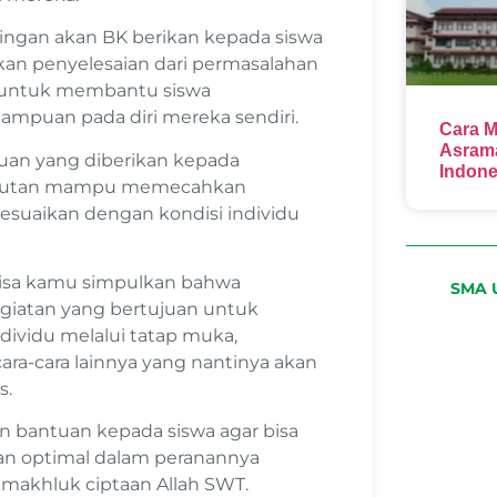
ngan akan BK berikan kepada siswa
an penyelesaian dari permasalahan
n untuk membantu siswa
mpuan pada diri mereka sendiri.
Cara M
Asrama
tuan yang diberikan kepada
Indone
ngkutan mampu memecahkan
sesuaikan dengan kondisi individu
 bisa kamu simpulkan bahwa
SMA U
egiatan yang bertujuan untuk
dividu melalui tatap muka,
-cara lainnya yang nantinya akan
s.
n bantuan kepada siswa agar bisa
n optimal dalam peranannya
 makhluk ciptaan Allah SWT.