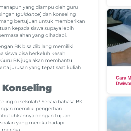
ah manapun yang diampu oleh guru
bingan (
guidance
) dan konseling
memang bertujuan untuk memberikan
uan kepada siswa supaya lebih
rmasalahan yang dihadapi.
ngan BK bisa dibilang memiliki
a siswa bisa berkeluh kesah
. Guru BK juga akan membantu
erta jurusan yang tepat saat kuliah
Cara M
Dwiwar
 Konseling
ling di sekolah? Secara bahasa BK
bingan memiliki pengertian
embutuhkannya dengan tujuan
oalan yang mereka hadapi
 mereka.