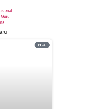
nasional
 Guru
nal
baru
BLOG