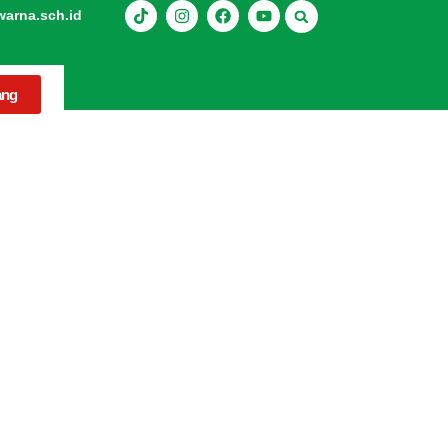
rna.sch.id
ang
ya