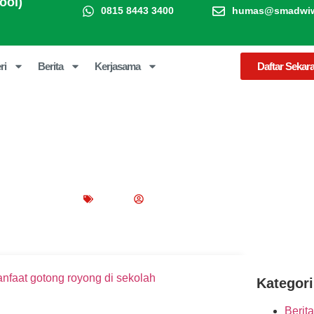
ool)
0815 8443 3400
humas@smadwiwa
ri
Berita
Kerjasama
Daftar Sekar
g Royong di Sekolah? Ini Daftarn
ember 16, 2022
Blog
Peppy Rizma
Kategori
Berita