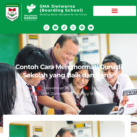
SMA Dwiwarna
(Boarding School)
Building Better Standard for the Future
Contoh Cara Menghormati Guru di
Sekolah yang Baik dan Benar
November 18, 2021
Blog
SMA Dwiwarna (Boarding School)