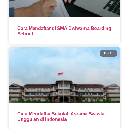
Cara Mendaftar di SMA Dwiwarna Boarding
School
BLOG
Cara Mendaftar Sekolah Asrama Swasta
Unggulan di Indonesia