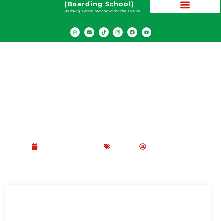
(Boarding School)
Building Better Standard for the Future
6 Alasan Pentingnya Kesehatan Mental
Penting bagi Remaja
Oktober 25, 2024
Blog
Peppy Rizma