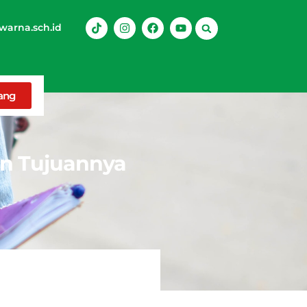
arna.sch.id
rang
an Tujuannya