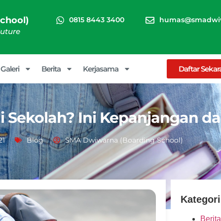
chool)
0815 8443 3400
humas@smadwiw
Future
Galeri
Berita
Kerjasama
Daftar Seka
i Sekolah? Ini Kepanjangan d
21
Blog
SMA Dwiwarna (Boarding School)
Kategori
Berita