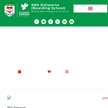
SMA Dwiwarna
(Boarding School)
Building Better Standard for the Future
Penerapan Project Based Learning (PjBL)
dalam STEM di SMA
Maret 3, 2026
Blog
Peppy Rizma
Ringkasan