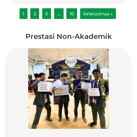
1
2
3
…
10
Selanjutnya »
Prestasi Non-Akademik