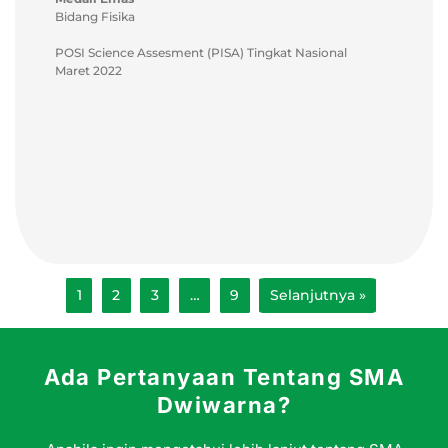
Bidang Fisika
POSI Science Assesment (PISA) Tingkat Nasional
Maret 2022
1
2
3
…
9
Selanjutnya »
Ada Pertanyaan Tentang SMA
Dwiwarna?