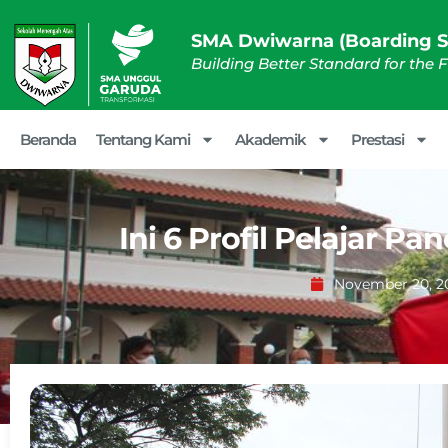
SMA Dwiwarna (Boarding S
Building Better Standard for the 
Beranda
Tentang Kami
Akademik
Prestasi
Ini 6 Profil Pelajar 
November 20, 2