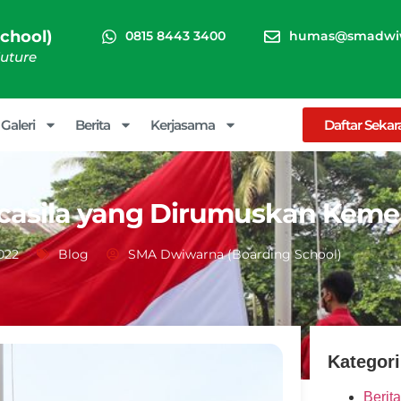
chool)
0815 8443 3400
humas@smadwiw
Future
Galeri
Berita
Kerjasama
Daftar Seka
Pancasila yang Dirumuskan Ke
022
Blog
SMA Dwiwarna (Boarding School)
Kategori
Berita