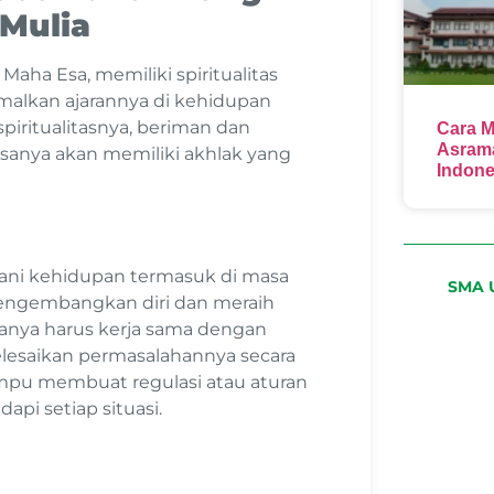
 Mulia
aha Esa, memiliki spiritualitas
alkan ajarannya di kehidupan
piritualitasnya, beriman dan
Cara M
Asrama
sanya akan memiliki akhlak yang
Indone
ani kehidupan termasuk di masa
SMA U
 mengembangkan diri dan meraih
anya harus kerja sama dengan
yelesaikan permasalahannya secara
mampu membuat regulasi atau aturan
api setiap situasi.