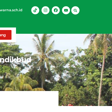
arna.sch.id
rang
mendikbud