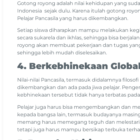
Gotong royong adalah nilai kehidupan yang sud
Indonesia sejak dulu. Karena itulah gotong royong
Pelajar Pancasila yang harus dikembangkan.
Setiap siswa diharapkan mampu melakukan kegi
secara sukarela dan ikhlas, sehingga bisa berjala
royong akan membuat pekerjaan dan tugas yang 
sehingga lebih mudah diselesaikan.
4. Berkebhinekaan Globa
Nilai-nilai Pancasila, termasuk didalamnya filoso
dikembangkan dan ada pada jiwa pelajar. Pengem
kebhinekaan tersebut tidak hanya terbatas pada
Pelajar juga harus bisa mengembangkan dan mela
kepada bangsa lain, termasuk budayanya masing-m
memang harus memegang teguh dan melestarika
tetapi juga harus mampu bersikap terbuka terha