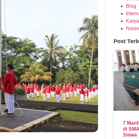
Blog
Inter
Karya
Nasio
Post Ter
7 Manf
di SMA
Siswa