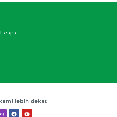
l) dapat
kami lebih dekat