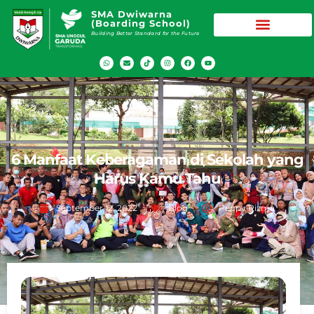
SMA Dwiwarna
(Boarding School)
Building Better Standard for the Future
6 Manfaat Keberagaman di Sekolah yang
Harus Kamu Tahu
September 12, 2022
Blog
Peppy Rizma