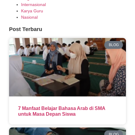
Internasional
Karya Guru
Nasional
Post Terbaru
BLOG
7 Manfaat Belajar Bahasa Arab di SMA
untuk Masa Depan Siswa
BLOG