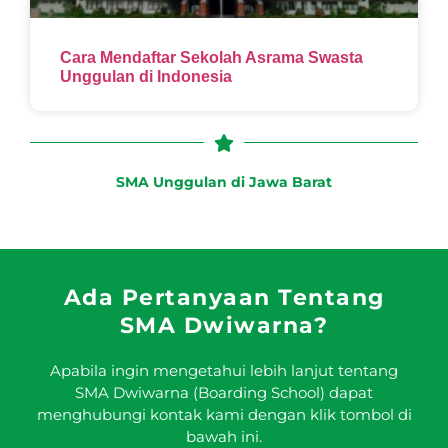
Cara Mendaftar Sekolah Asrama Swasta
Unggulan di Indonesia
SMA Unggulan di Jawa Barat
Ada Pertanyaan Tentang
SMA Dwiwarna?
Apabila ingin mengetahui lebih lanjut tentang
SMA Dwiwarna (Boarding School) dapat
menghubungi kontak kami dengan klik tombol di
bawah ini.