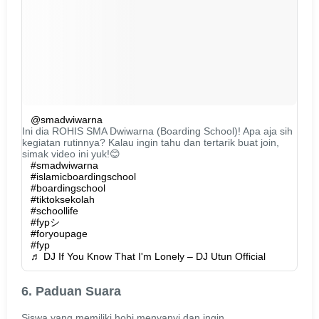
@smadwiwarna
Ini dia ROHIS SMA Dwiwarna (Boarding School)! Apa aja sih
kegiatan rutinnya? Kalau ingin tahu dan tertarik buat join,
simak video ini yuk!😊
#smadwiwarna
#islamicboardingschool
#boardingschool
#tiktoksekolah
#schoollife
#fypシ
#foryoupage
#fyp
♬ DJ If You Know That I'm Lonely – DJ Utun Official
6. Paduan Suara
Siswa yang memiliki hobi menyanyi dan ingin