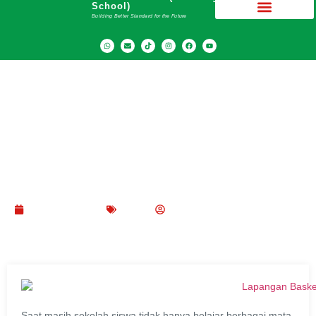
School)
Building Better Standard for the Future
Apa Saja Kegiatan Ekstrakurikuler di Sekolah?
Ini Daftar dan Penjelasannya
Oktober 4, 2021
Blog
SMA Dwiwarna (Boarding School)
Saat masih sekolah siswa tidak hanya belajar berbagai mata