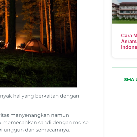
Cara M
Asrama
Indone
SMA U
nyak hal yang berkaitan dengan
tivitas menyenangkan namun
nya memecahkan sandi dengan morse
pi unggun dan semacamnya.