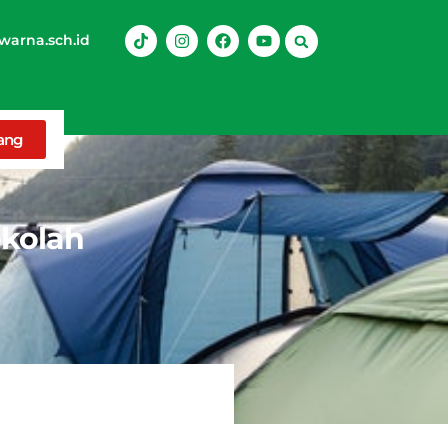
arna.sch.id
rang
ekolah