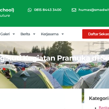
chool)
0815 8443 3400
humas@smadwiw
Future
Galeri
Berita
Kerjasama
Daftar Seka
gikuti Kegiatan Pramuka di S
Blog
SMA Dwiwarna (Boarding School)
Kategori
Berita