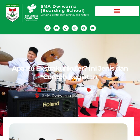
SMA Dwiwarna
(Boarding School)
Building Better Standard for the Future
Apa Itu Ekstrakurikuler? Ini Jenis dan
Contoh Kegiatan
Desember 29, 2022
Blog
SMA Dwiwarna (Boarding School)