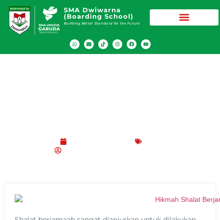
SMA Dwiwarna
(Boarding School)
Building Better Standard for the Future
12 Hikmah Shalat Berjamaah dan Kenapa
Harus Dilakukan
Desember 16, 2021
Blog
SMA Dwiwarna (Boarding School)
Shalat berjamaah sangat dianjurkan untuk dilakukan