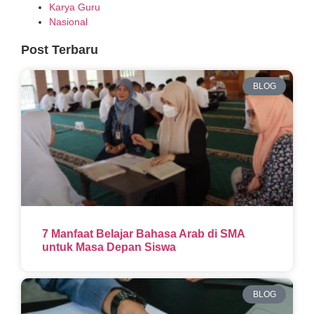
Karya Guru
Nasional
Post Terbaru
BLOG
7 Manfaat Belajar Bahasa Arab di SMA
untuk Masa Depan Siswa
BLOG