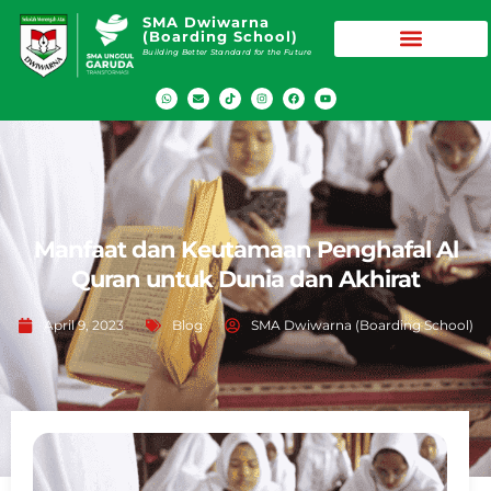
SMA Dwiwarna
(Boarding School)
Building Better Standard for the Future
Manfaat dan Keutamaan Penghafal Al
Quran untuk Dunia dan Akhirat
April 9, 2023
Blog
SMA Dwiwarna (Boarding School)