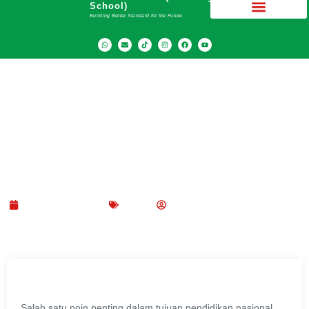
School)
Building Better Standard for the Future
6 Cara Membentuk Karakter Siswa yang Baik
dan Cerdas
November 8, 2021
Blog
SMA Dwiwarna (Boarding School)
Salah satu poin penting dalam tujuan pendidikan nasional