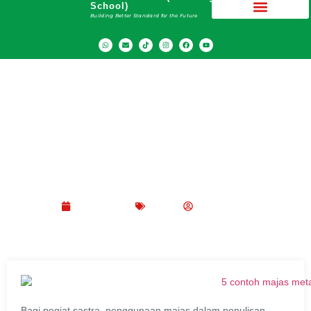
School)
Building Better Standard for the Future
5 Contoh Majas Metafora yang Sering Muncul
di Pelajaran Bahasa Indonesia
Juli 1, 2025
Blog
Peppy Rizma
Bagi pegiat sastra, penggunaan majas dalam penulisan