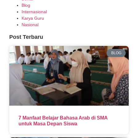
Blog
Internasional
Karya Guru
Nasional
Post Terbaru
BLOG
7 Manfaat Belajar Bahasa Arab di SMA
untuk Masa Depan Siswa