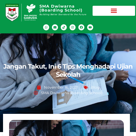
SMA Dwiwarna
(Boarding School)
Building Better Standard for the Future
Jangan Takut, Ini 6 Tips Menghadapi Ujian
Sekolah
November 16, 2021
Blog
SMA Dwiwarna (Boarding School)