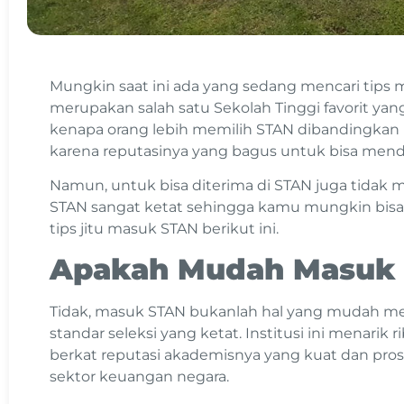
Mungkin saat ini ada yang sedang mencari tips 
merupakan salah satu Sekolah Tinggi favorit yang
kenapa orang lebih memilih STAN dibandingkan u
karena reputasinya yang bagus untuk bisa men
Namun, untuk bisa diterima di STAN juga tidak
STAN sangat ketat sehingga kamu mungkin bi
tips jitu masuk STAN berikut ini.
Apakah Mudah Masuk
Tidak, masuk STAN bukanlah hal yang mudah me
standar seleksi yang ketat. Institusi ini menarik
berkat reputasi akademisnya yang kuat dan pros
sektor keuangan negara.