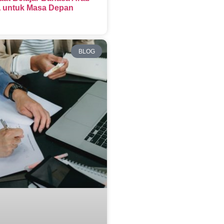
 untuk Masa Depan
BLOG