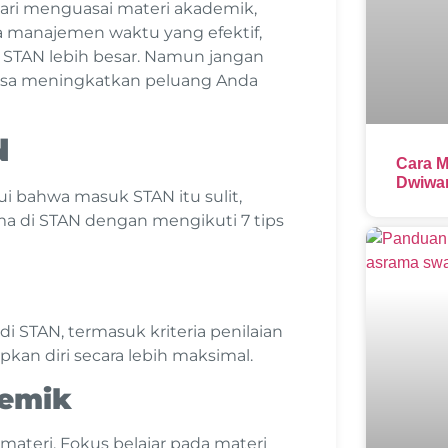
ari menguasai materi akademik,
ga manajemen waktu yang efektif,
STAN lebih besar. Namun jangan
 bisa meningkatkan peluang Anda
N
Cara M
Dwiwar
 bahwa masuk STAN itu sulit,
a di STAN dengan mengikuti 7 tips
 STAN, termasuk kriteria penilaian
pkan diri secara lebih maksimal.
demik
teri. Fokus belajar pada materi