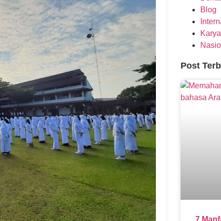
Blog
Inter
Karya
Nasio
Post Ter
7 Manf