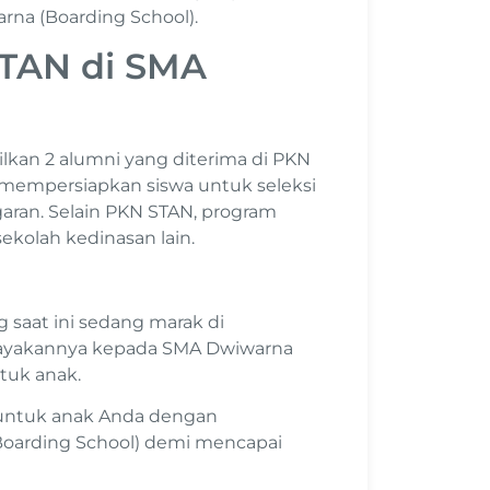
arna (Boarding School).
STAN di SMA
lkan 2 alumni yang diterima di PKN
 mempersiapkan siswa untuk seleksi
ran. Selain PKN STAN, program
ekolah kedinasan lain.
 saat ini sedang marak di
cayakannya kepada SMA Dwiwarna
tuk anak.
k untuk anak Anda dengan
oarding School) demi mencapai