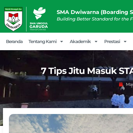
SMA Dwiwarna (Boarding S
Building Better Standard for the 
Beranda
Tentang Kami
Akademik
Prestasi
7 Tips Jitu Masuk ST
Mar