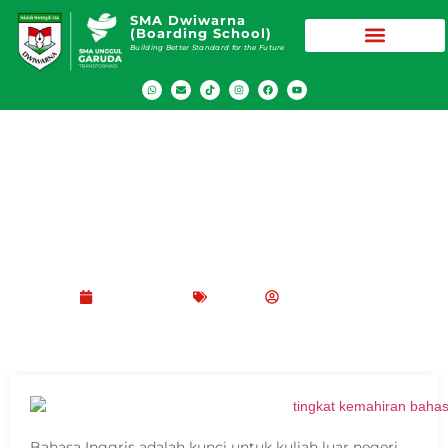
SMA Dwiwarna
(Boarding School)
Building Better Standard for the Future
Kenali 6 Tingkat Kemampuan Bahasa
Inggris
Juni 7, 2024
Blog
Peppy Rizma
Bahasa Inggris adalah kunci untuk kuliah luar negeri,