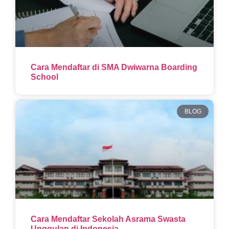
Cara Mendaftar di SMA Dwiwarna Boarding
School
BLOG
Cara Mendaftar Sekolah Asrama Swasta
Unggulan di Indonesia