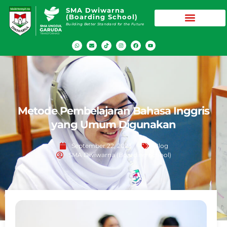
SMA Dwiwarna
(Boarding School)
Building Better Standard for the Future
Metode Pembelajaran Bahasa Inggris
yang Umum Digunakan
September 22, 2023
Blog
SMA Dwiwarna (Boarding School)