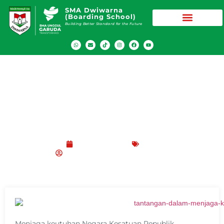
SMA Dwiwarna
(Boarding School)
Building Better Standard for the Future
Siswa Harus Pahami Tantangan dalam
Menjaga Keutuhan NKRI
Maret 20, 2022
Blog
SMA Dwiwarna (Boarding School)
Menjaga keutuhan Negara Kesatuan Republik