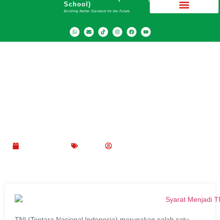
School)
Building Better Standard for the Future
Ketahui Syarat Menjadi TNI (Tentara Nasional
Indonesia) AD, AL dan AU
April 29, 2023
Blog
SMA Dwiwarna (Boarding School)
TNI (Tentara Nasional Indonesia) merupakan salah satu