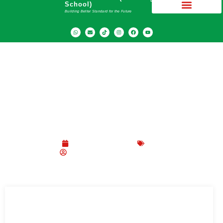
School)
Building Better Standard for the Future
SMA Swasta Terbaik di Indonesia: Apa Ciri-
Cirinya?
November 17, 2023
Blog
SMA Dwiwarna (Boarding School)