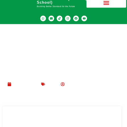
School)
Building Better Standard for the Future
Bacaan Niat Puasa Pengganti Ramadhan dan
Anjuran Mengerjakannya
April 11, 2023
Blog
SMA Dwiwarna (Boarding School)