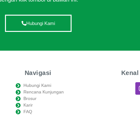
Hubungi Kami
Navigasi
Kenal
Hubungi Kami
Rencana Kunjungan
Brosur
Karir
FAQ