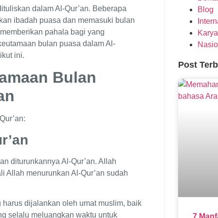
tuliskan dalam Al-Qur’an. Beberapa
Blog
ankan ibadah puasa dan memasuki bulan
Inter
memberikan pahala bagi yang
Karya
 keutamaan bulan puasa dalam Al-
Nasio
ut ini.
Post Ter
tamaan Bulan
an
-Qur’an:
ur’an
n diturunkannya Al-Qur’an. Allah
i Allah menurunkan Al-Qur’an sudah
harus dijalankan oleh umat muslim, baik
ng selalu meluangkan waktu untuk
7 Manf