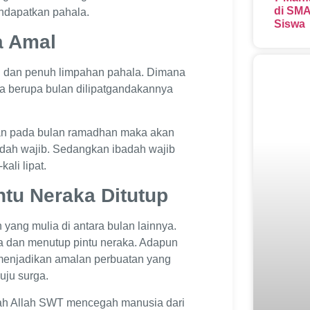
di SMA
dapatkan pahala.
Siswa
a Amal
 dan penuh limpahan pahala. Dimana
ya berupa bulan dilipatgandakannya
an pada bulan ramadhan maka akan
adah wajib. Sedangkan ibadah wajib
ali lipat.
ntu Neraka Ditutup
ang mulia di antara bulan lainnya.
a dan menutup pintu neraka. Adapun
 menjadikan amalan perbuatan yang
uju surga.
lah Allah SWT mencegah manusia dari