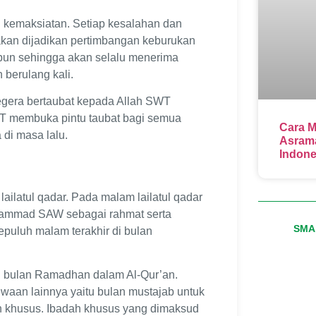
 kemaksiatan. Setiap kesalahan dan
akan dijadikan pertimbangan keburukan
mpun sehingga akan selalu menerima
 berulang kali.
gera bertaubat kepada Allah SWT
SWT membuka pintu taubat bagi semua
Cara M
di masa lalu.
Asrama
Indone
latul qadar. Pada malam lailatul qadar
Muhammad SAW sebagai rahmat serta
SMA 
epuluh malam terakhir di bulan
an bulan Ramadhan dalam Al-Qur’an.
ewaan lainnya yaitu bulan mustajab untuk
h khusus. Ibadah khusus yang dimaksud