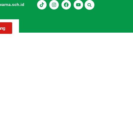
rna.sch.id
ang
an, Apa Saja?