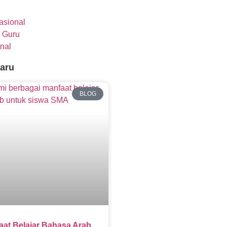
nasional
 Guru
nal
baru
BLOG
aat Belajar Bahasa Arab