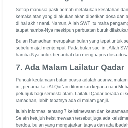
Setiap manusia pasti pernah melakukan kesalahan dan
kemaksiatan yang dilakukan akan diberikan dosa dan 
di hai akhir nanti. Namun, Allah SWT itu maha penga
taupat hamba-Nya meskipun perbuatan buruk dilakukan
Bulan Ramadhan merupakan bulan yang tepat untuk se
sebelum ajal menjemput. Pada bulan suci ini, Allah 
hamba-Nya untuk bertaubat dan menghapus dosa-dosa 
7. Ada Malam Lailatur Qadar
Puncak keutamaan bulan puasa adalah adanya malam lai
ini, pertama kali Al-Qur’an diturunkan kepada nabi 
petunjuk bagi semesta alam. Lailatul Qadar berada di s
ramadhan, lebih tepatnya ada di malam ganjil.
Itulah informasi tentang 7 keistimewaan dan keutama
Selain ketujuh keistimewaan tersebut juga ada keistim
berdoa, bulan yang mengajarkan taqwa dan ada ibada