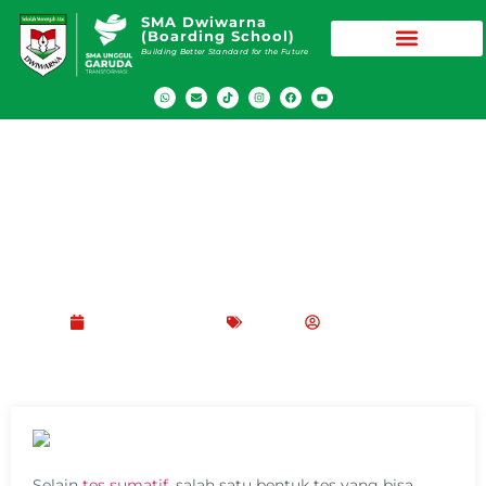
SMA Dwiwarna
(Boarding School)
Building Better Standard for the Future
Pengertian, Fungsi dan Contoh Tes
Formatif
Oktober 10, 2024
Blog
Peppy Rizma
Selain
tes sumatif
, salah satu bentuk tes yang bisa