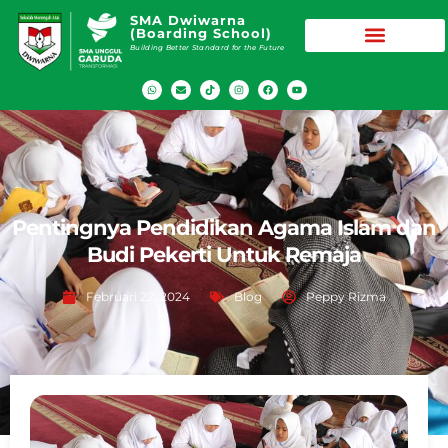
SMA Dwiwarna
(Boarding School)
Building Better Standard for the Future
Pentingnya Pendidikan Agama Islam dan
Budi Pekerti Untuk Remaja
Februari 22, 2024
Blog
Peppy Rizma