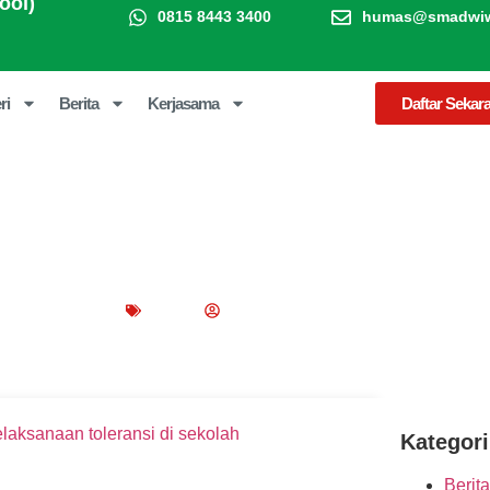
ool)
0815 8443 3400
humas@smadwiwa
ri
Berita
Kerjasama
Daftar Sekar
Sikap Toleransi di Sekolah? Ini 
tember 6, 2022
Blog
Peppy Rizma
Kategori
Berita