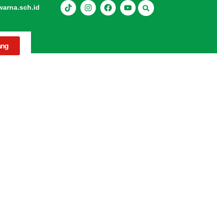
rna.sch.id
ang
Contohnya