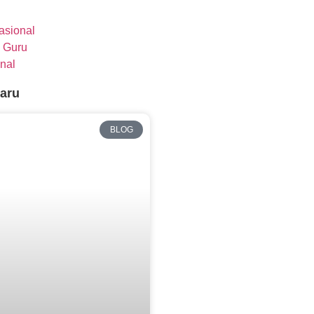
nasional
 Guru
nal
baru
BLOG