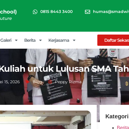
chool)
0815 8443 3400
humas@smadwiw
Future
Galeri
Berita
Kerjasama
Daftar Seka
 Kuliah untuk Lulusan SMA Ta
i 15, 2026
Blog
Peppy Rizma
Kategori
Berita