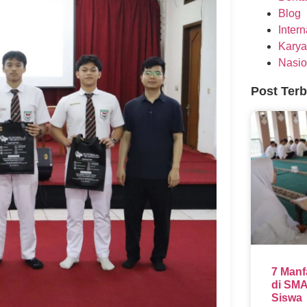
Blog
Inter
Karya
Nasio
Post Ter
7 Manf
di SMA
Siswa