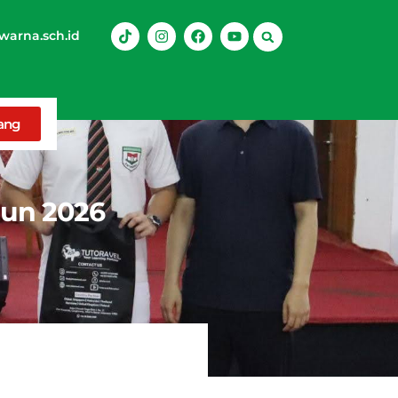
arna.sch.id
rang
hun 2026