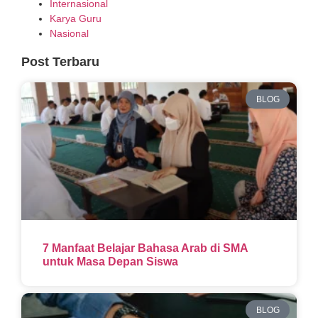
Internasional
Karya Guru
Nasional
Post Terbaru
BLOG
7 Manfaat Belajar Bahasa Arab di SMA
untuk Masa Depan Siswa
BLOG