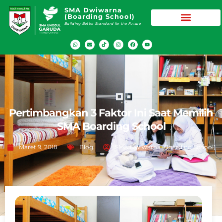
SMA Dwiwarna
(Boarding School)
Building Better Standard for the Future
Pertimbangkan 3 Faktor Ini Saat Memilih
SMA Boarding School
Maret 9, 2018
Blog
SMA Dwiwarna (Boarding School)