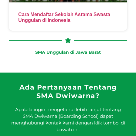
Cara Mendaftar Sekolah Asrama Swasta
Unggulan di Indonesia
SMA Unggulan di Jawa Barat
Ada Pertanyaan Tentang
SMA Dwiwarna?
Apabila ingin mengetahui lebih lanjut tentang
SMA Dwiwarna (Boarding School) dapat
menghubungi kontak kami dengan klik tombol di
bawah ini.