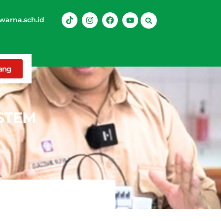
arna.sch.id
rang
 STEM