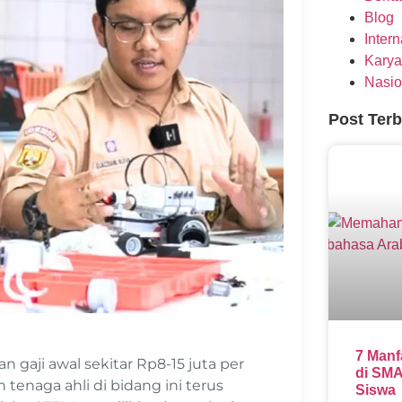
Blog
Inter
Karya
Nasio
Post Ter
7 Manf
 gaji awal sekitar Rp8-15 juta per
di SMA
 tenaga ahli di bidang ini terus
Siswa