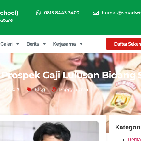
chool)
0815 8443 3400
humas@smadwiw
Future
Galeri
Berita
Kerjasama
Daftar Seka
 Prospek Gaji Lulusan Bidang
uli 6, 2026
Blog
Peppy Rizma
Kategori
Berita