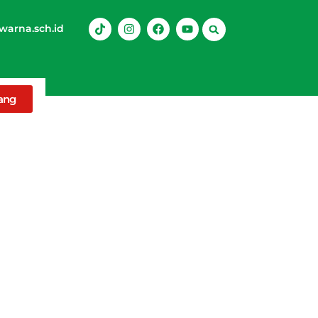
arna.sch.id
rang
oleh Pelajar