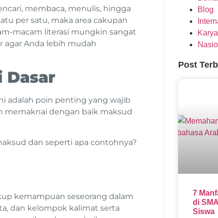
ncari, membaca, menulis, hingga
Blog
atu per satu, maka area cakupan
Inter
acam-macam literasi mungkin sangat
Karya
sar agar Anda lebih mudah
Nasio
Post Ter
 Dasar
ni adalah poin penting yang wajib
an memaknai dengan baik maksud
imaksud dan seperti apa contohnya?
7 Manf
mencakup kemampuan seseorang dalam
di SMA
ta, dan kelompok kalimat serta
Siswa