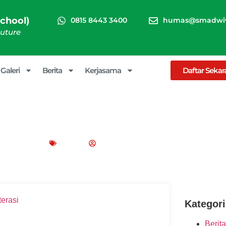
chool)
0815 8443 3400
humas@smadwiw
Future
Galeri
Berita
Kerjasama
Daftar Seka
si Dasar yang Wajib diketahui 
uari 7, 2025
Blog
Peppy Rizma
Kategori
Berita