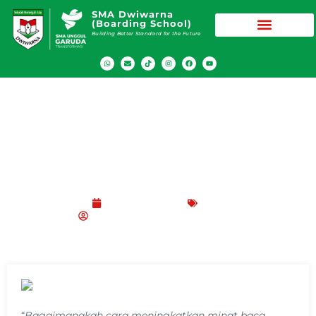
SMA Dwiwarna
(Boarding School)
Building Better Standard for the Future
Cara Meningkatkan Minat Baca Siswa
Menurut Para Ahli
Oktober 6, 2021
Blog
SMA Dwiwarna (Boarding School)
“
Bagaimanakah cara meningkatkan minat baca