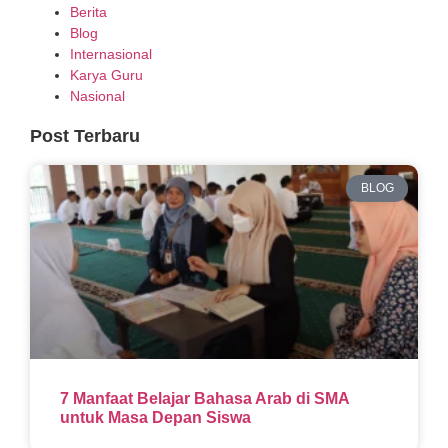
Berita
Blog
Internasional
Karya Guru
Nasional
Post Terbaru
BLOG
7 Manfaat Belajar Bahasa Arab di SMA
untuk Masa Depan Siswa