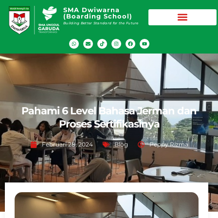
SMA Dwiwarna
(Boarding School)
Building Better Standard for the Future
Pahami 6 Level Bahasa Jerman dan
Proses Sertifikasinya
Februari 28, 2024
Blog
Peppy Rizma