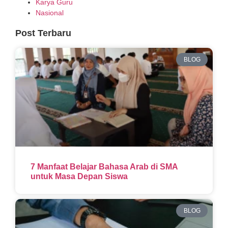
Karya Guru
Nasional
Post Terbaru
BLOG
7 Manfaat Belajar Bahasa Arab di SMA
untuk Masa Depan Siswa
BLOG