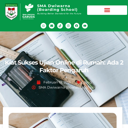
SMA Dwiwarna
(Boarding School)
Building Better Standard for the Future
Kiat Sukses Ujian Online di Rumah: Ada 2
Faktor Pengaruh
Februari 19, 2021
Blog
SMA Dwiwarna (Boarding School)