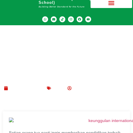
School)
Building Better Standard for the Future
Keunggulan International school Dibanding
Sekolah Nasional
November 5, 2023
Blog
SMA Dwiwarna (Boarding School)
Setiap orang tua pasti ingin memberikan pendidikan terbaik