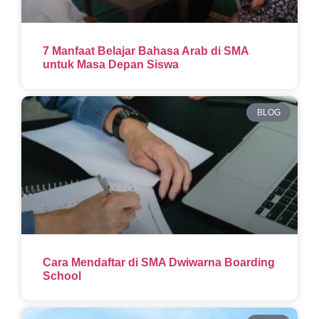
7 Manfaat Belajar Bahasa Arab di SMA
untuk Masa Depan Siswa
BLOG
Cara Mendaftar di SMA Dwiwarna Boarding
School