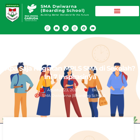
SMA Dwiwarna
(Boarding School)
Building Better Standard for the Future
Apa Saja Kegiatan MPLS SMA di Sekolah?
Ini 7 Inspirasinya
Agustus 23, 2021
Blog
SMA Dwiwarna (Boarding School)