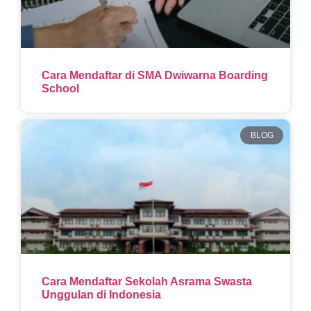
Cara Mendaftar di SMA Dwiwarna Boarding
School
BLOG
Cara Mendaftar Sekolah Asrama Swasta
Unggulan di Indonesia