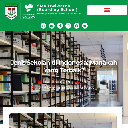
SMA Dwiwarna
(Boarding School)
Building Better Standard for the Future
Jenis Sekolah di Indonesia: Manakah
Yang Terbaik?
Januari 21, 2021
Blog
SMA Dwiwarna (Boarding School)