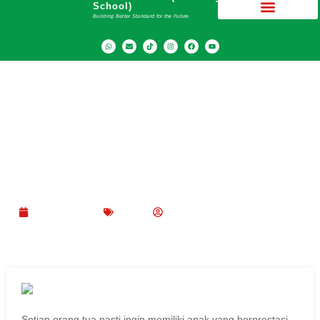
School)
Building Better Standard for the Future
Apa Itu Gaya Belajar Visual? Ini Pengertian
Hingga Contohnya
April 11, 2022
Blog
SMA Dwiwarna (Boarding School)
Setiap orang tua pasti ingin memiliki anak yang berprestasi