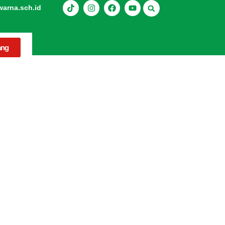
rna.sch.id
ang
nnya!