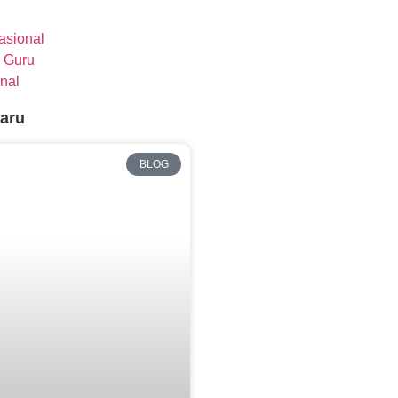
nasional
 Guru
nal
baru
BLOG