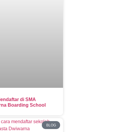
endaftar di SMA
na Boarding School
BLOG