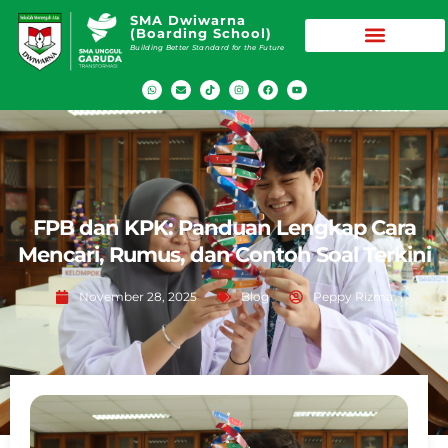
SMA Dwiwarna
(Boarding School)
Building Better Standard for the Future
FPB dan KPK: Panduan Lengkap Cara
Mencari, Rumus, dan Contoh Soal Terkini
November 28, 2025
Blog
Peppy Rizma