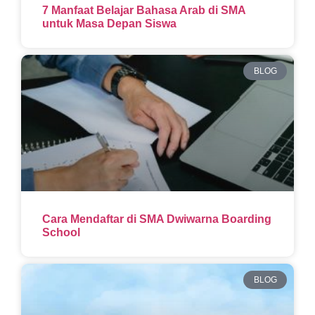
7 Manfaat Belajar Bahasa Arab di SMA
untuk Masa Depan Siswa
BLOG
Cara Mendaftar di SMA Dwiwarna Boarding
School
BLOG