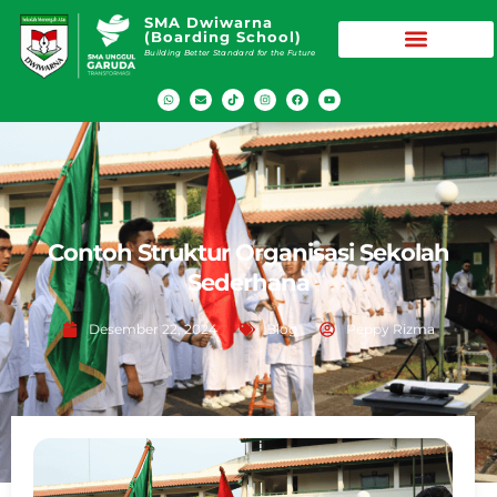
SMA Dwiwarna
(Boarding School)
Building Better Standard for the Future
Contoh Struktur Organisasi Sekolah
Sederhana
Desember 22, 2024
Blog
Peppy Rizma