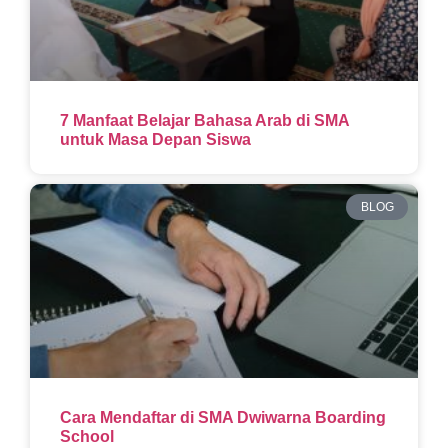
7 Manfaat Belajar Bahasa Arab di SMA
untuk Masa Depan Siswa
BLOG
Cara Mendaftar di SMA Dwiwarna Boarding
School